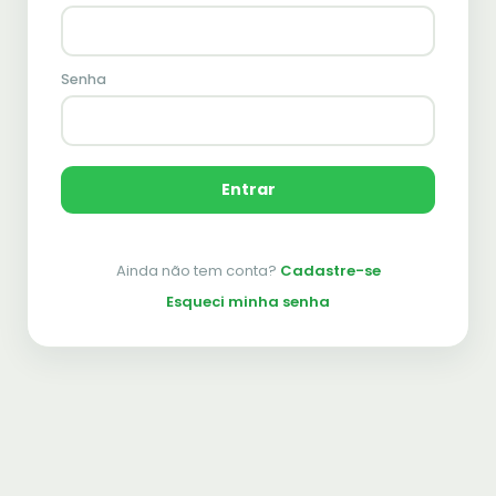
Senha
Entrar
Ainda não tem conta?
Cadastre-se
Esqueci minha senha