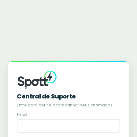
Central de Suporte
Entre para abrir e acompanhar seus chamados.
Email