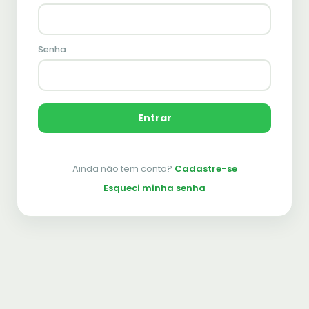
Senha
Entrar
Ainda não tem conta?
Cadastre-se
Esqueci minha senha