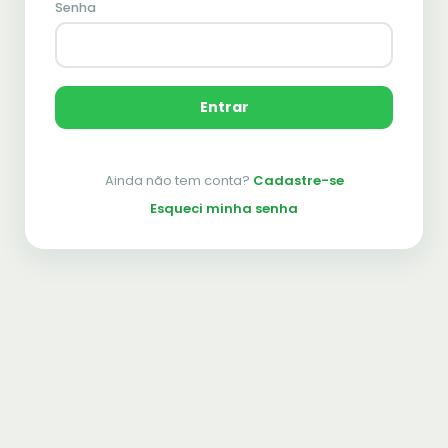
Senha
Entrar
Ainda não tem conta?
Cadastre-se
Esqueci minha senha