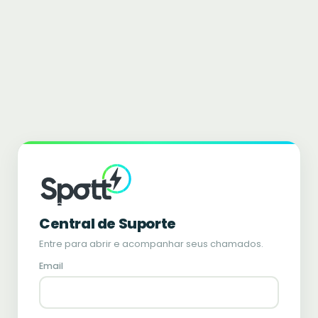
Central de Suporte
Entre para abrir e acompanhar seus chamados.
Email