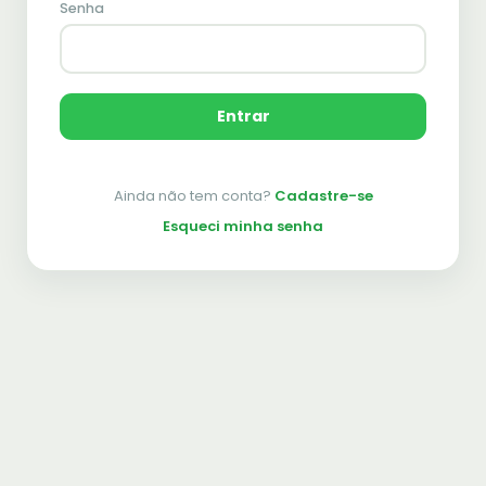
Senha
Entrar
Ainda não tem conta?
Cadastre-se
Esqueci minha senha