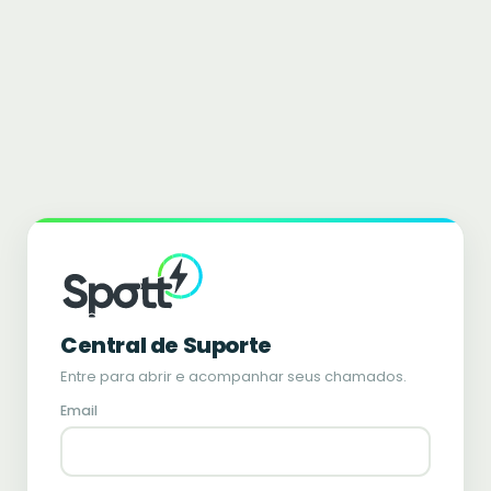
Central de Suporte
Entre para abrir e acompanhar seus chamados.
Email