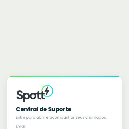
Central de Suporte
Entre para abrir e acompanhar seus chamados.
Email