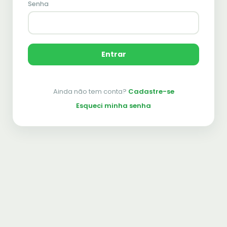
Senha
Entrar
Ainda não tem conta?
Cadastre-se
Esqueci minha senha