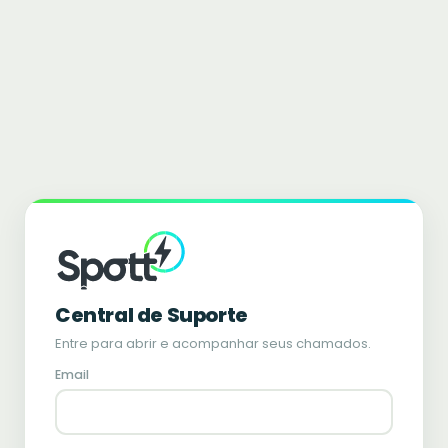
Central de Suporte
Entre para abrir e acompanhar seus chamados.
Email