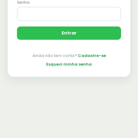
Senha
Entrar
Ainda não tem conta?
Cadastre-se
Esqueci minha senha