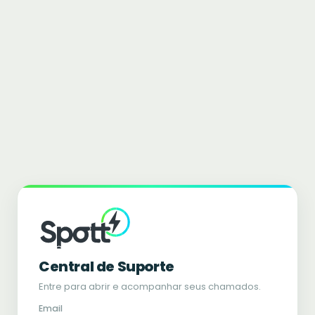
Central de Suporte
Entre para abrir e acompanhar seus chamados.
Email