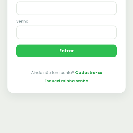
Senha
Entrar
Ainda não tem conta?
Cadastre-se
Esqueci minha senha