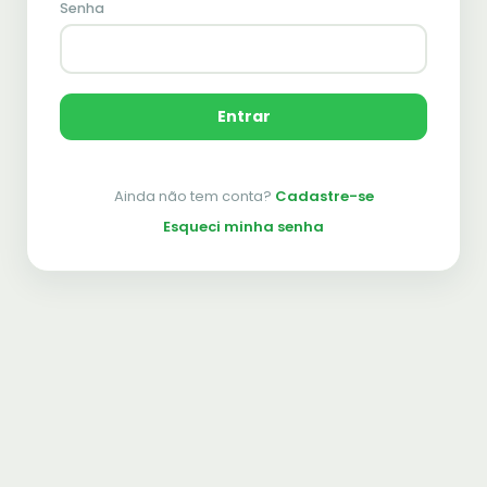
Senha
Entrar
Ainda não tem conta?
Cadastre-se
Esqueci minha senha