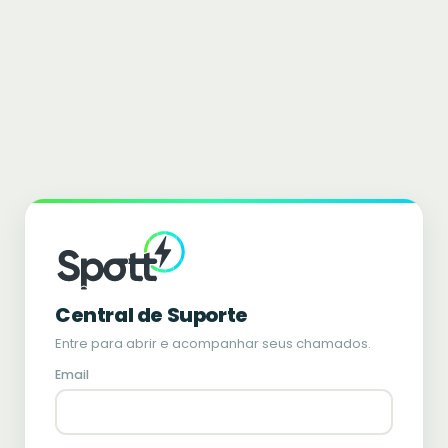
Central de Suporte
Entre para abrir e acompanhar seus chamados.
Email