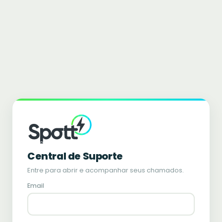
Central de Suporte
Entre para abrir e acompanhar seus chamados.
Email