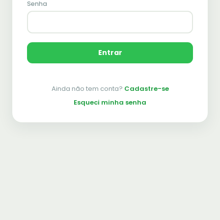
Senha
Entrar
Ainda não tem conta?
Cadastre-se
Esqueci minha senha