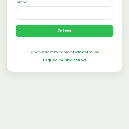
Senha
Entrar
Ainda não tem conta?
Cadastre-se
Esqueci minha senha