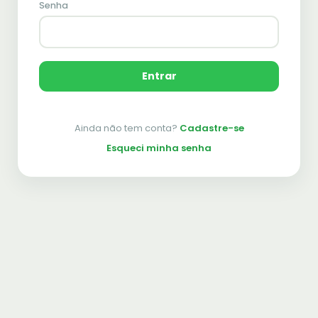
Senha
Entrar
Ainda não tem conta?
Cadastre-se
Esqueci minha senha