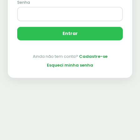
Senha
Entrar
Ainda não tem conta?
Cadastre-se
Esqueci minha senha