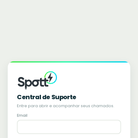
Central de Suporte
Entre para abrir e acompanhar seus chamados.
Email