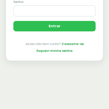
Senha
Entrar
Ainda não tem conta?
Cadastre-se
Esqueci minha senha