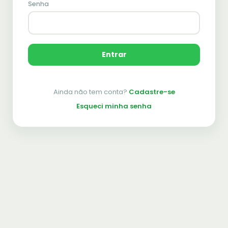
Senha
Entrar
Ainda não tem conta?
Cadastre-se
Esqueci minha senha