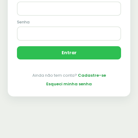
Senha
Entrar
Ainda não tem conta?
Cadastre-se
Esqueci minha senha