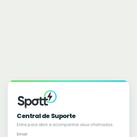
Central de Suporte
Entre para abrir e acompanhar seus chamados.
Email