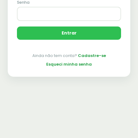
Senha
Entrar
Ainda não tem conta?
Cadastre-se
Esqueci minha senha