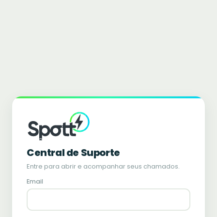
Central de Suporte
Entre para abrir e acompanhar seus chamados.
Email