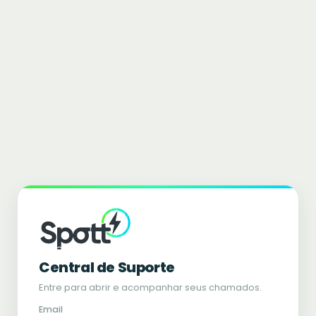
Central de Suporte
Entre para abrir e acompanhar seus chamados.
Email