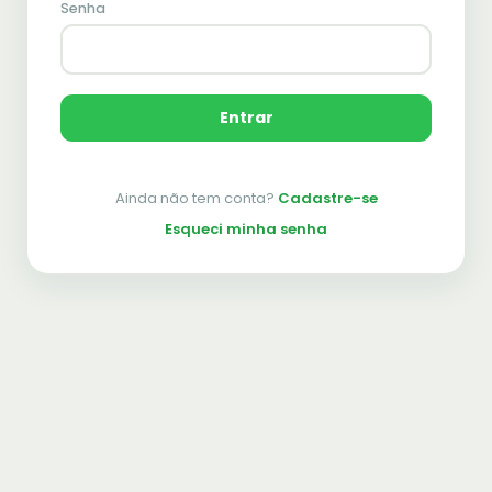
Senha
Entrar
Ainda não tem conta?
Cadastre-se
Esqueci minha senha