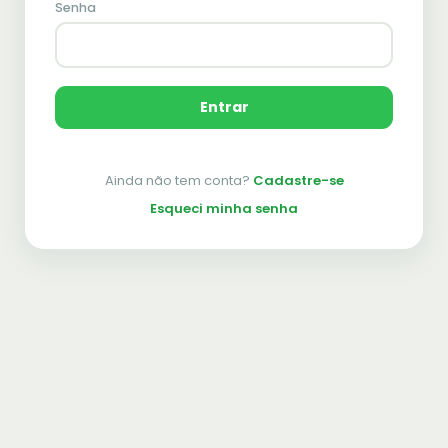
Senha
Entrar
Ainda não tem conta?
Cadastre-se
Esqueci minha senha