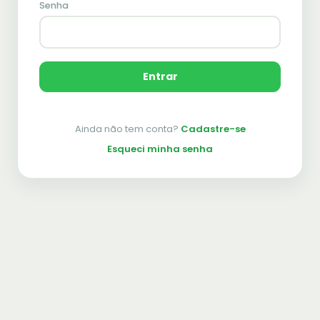
Senha
Entrar
Ainda não tem conta?
Cadastre-se
Esqueci minha senha