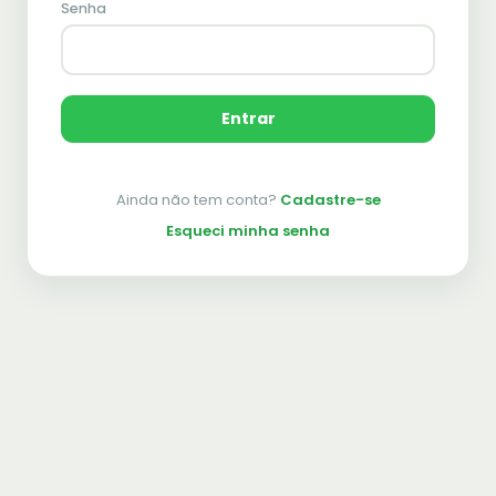
Senha
Entrar
Ainda não tem conta?
Cadastre-se
Esqueci minha senha