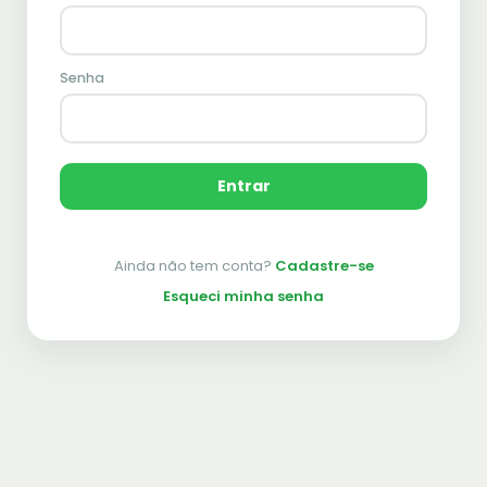
Senha
Entrar
Ainda não tem conta?
Cadastre-se
Esqueci minha senha