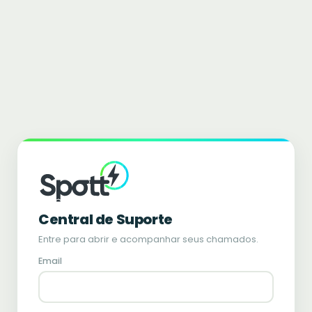
Central de Suporte
Entre para abrir e acompanhar seus chamados.
Email