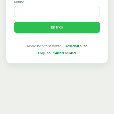
Senha
Entrar
Ainda não tem conta?
Cadastre-se
Esqueci minha senha