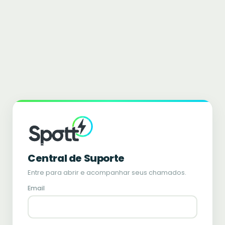
Central de Suporte
Entre para abrir e acompanhar seus chamados.
Email