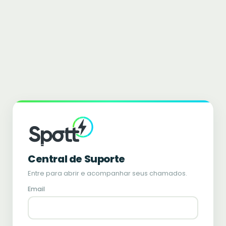
Central de Suporte
Entre para abrir e acompanhar seus chamados.
Email