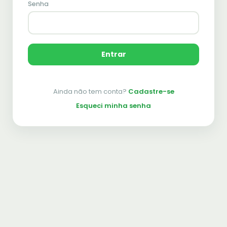
Senha
Entrar
Ainda não tem conta?
Cadastre-se
Esqueci minha senha