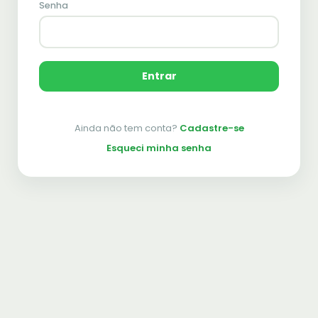
Senha
Entrar
Ainda não tem conta?
Cadastre-se
Esqueci minha senha