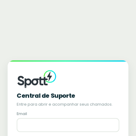
Central de Suporte
Entre para abrir e acompanhar seus chamados.
Email