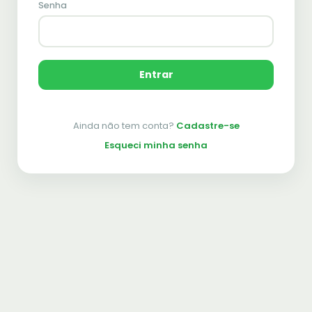
Senha
Entrar
Ainda não tem conta?
Cadastre-se
Esqueci minha senha