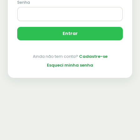
Senha
Entrar
Ainda não tem conta?
Cadastre-se
Esqueci minha senha